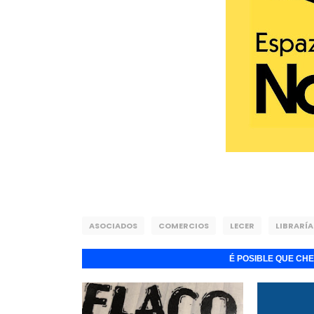
ASOCIADOS
COMERCIOS
LECER
LIBRARÍA
É POSIBLE QUE CH