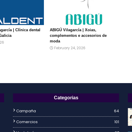
agarcía | Clínica dental
ABIGÚ Vilagarcía | Xoias,
Galicia
complementos e accesorios de
moda
026
February 24, 2026
Categorias
Campaña
64
Comercios
101