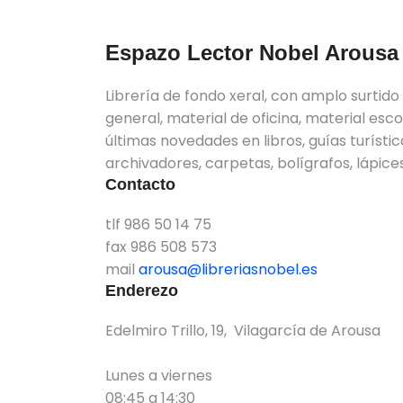
Espazo Lector Nobel Arous
Librería de fondo xeral, con amplo surtid
general, material de oficina, material escolar
últimas novedades en libros, guías turístic
archivadores, carpetas, bolígrafos, lápices
Contacto
tlf 986 50 14 75
fax 986 508 573
mail
arousa@libreriasnobel.es
Enderezo
Edelmiro Trillo, 19, Vilagarcía de Arousa
Lunes a viernes
08:45 a 14:30