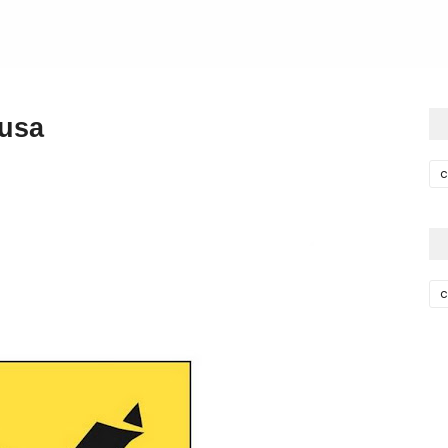
ousa
c