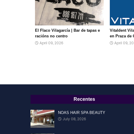
El Flaco Vilagarcía | Bar de tapas e
Vitaldent Vil
racións no centro
en Praza de 
April 09, 2026
April 09, 2
Recentes
NOAS HAIR SPA BEAUTY
July 08, 2026