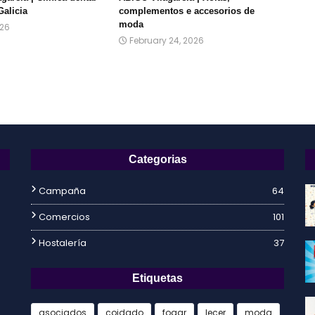
Galicia
complementos e accesorios de
moda
026
February 24, 2026
Categorias
Campaña
64
Comercios
101
Hostalería
37
Etiquetas
asociados
coidado
fogar
lecer
moda