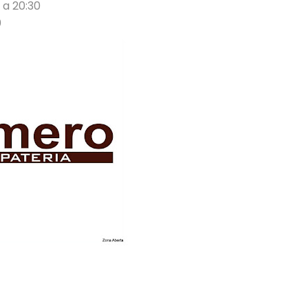
 a 20:30
0