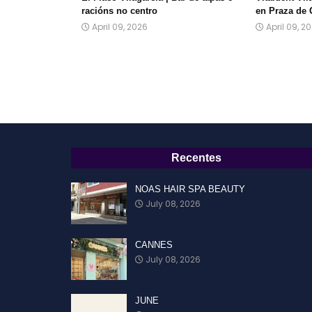
racións no centro
en Praza de 
April 09, 2026
April 09, 2
Recentes
NOAS HAIR SPA BEAUTY
July 08, 2026
CANNES
July 08, 2026
JUNE