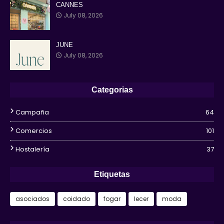
CANNES
July 08, 2026
JUNE
July 08, 2026
Categorias
Campaña
64
Comercios
101
Hostalería
37
Etiquetas
asociados
coidado
fogar
lecer
moda