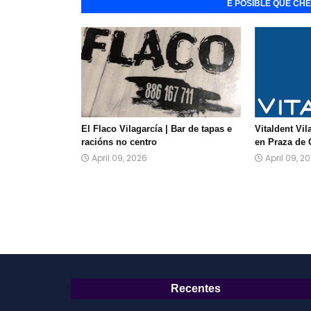
É POSIBLE QUE CH
El Flaco Vilagarcía | Bar de tapas e
Vitaldent Vil
racións no centro
en Praza de 
April 09, 2026
April 09, 2
Recentes