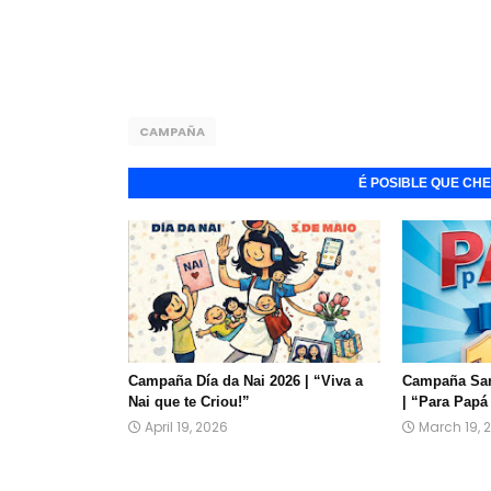
CAMPAÑA
É POSIBLE QUE CH
Campaña Día da Nai 2026 | “Viva a
Campaña San 
Nai que te Criou!”
| “Para Papá
April 19, 2026
March 19, 