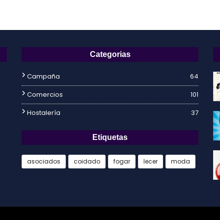
Categorias
Campaña
64
Comercios
101
Hostalería
37
Etiquetas
asociados
coidado
fogar
lecer
moda