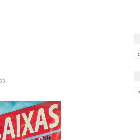
022
c