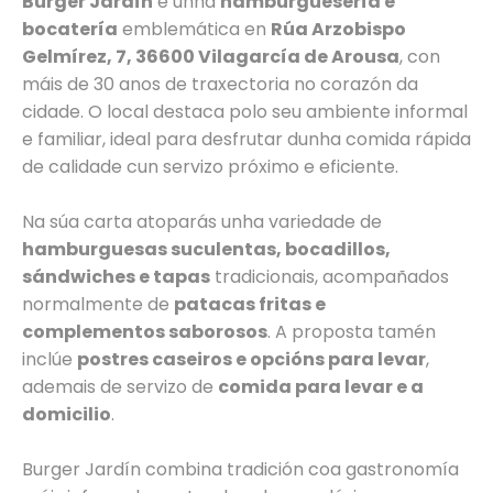
Burger Jardín
é unha
hamburguesería e
bocatería
emblemática en
Rúa Arzobispo
Gelmírez, 7, 36600 Vilagarcía de Arousa
, con
máis de 30 anos de traxectoria no corazón da
cidade. O local destaca polo seu ambiente informal
e familiar, ideal para desfrutar dunha comida rápida
de calidade cun servizo próximo e eficiente.
Na súa carta atoparás unha variedade de
hamburguesas suculentas, bocadillos,
sándwiches e tapas
tradicionais, acompañados
normalmente de
patacas fritas e
complementos saborosos
. A proposta tamén
inclúe
postres caseiros e opcións para levar
,
ademais de servizo de
comida para levar e a
domicilio
.
Burger Jardín combina tradición coa gastronomía