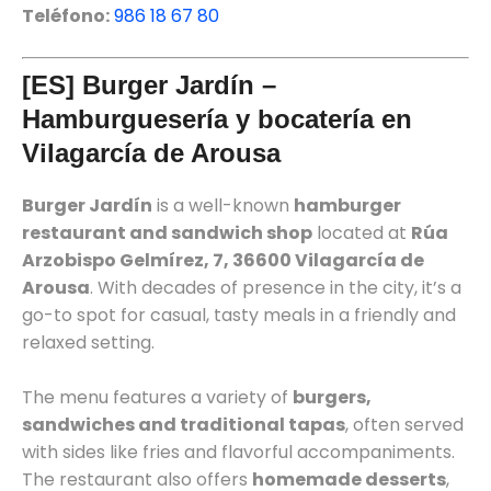
Teléfono:
986 18 67 80
[ES] Burger Jardín –
Hamburguesería y bocatería en
Vilagarcía de Arousa
Burger Jardín
is a well-known
hamburger
restaurant and sandwich shop
located at
Rúa
Arzobispo Gelmírez, 7, 36600 Vilagarcía de
Arousa
. With decades of presence in the city, it’s a
go-to spot for casual, tasty meals in a friendly and
relaxed setting.
The menu features a variety of
burgers,
sandwiches and traditional tapas
, often served
with sides like fries and flavorful accompaniments.
The restaurant also offers
homemade desserts
,