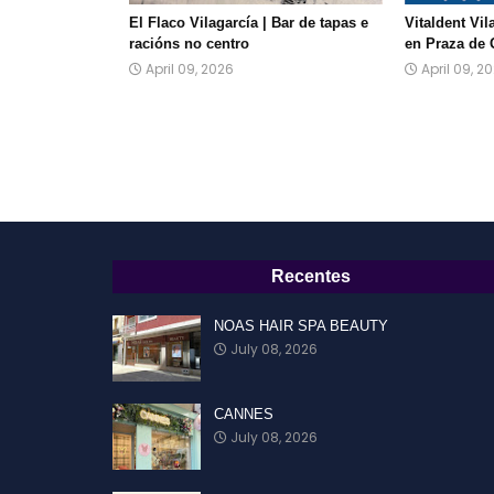
El Flaco Vilagarcía | Bar de tapas e
Vitaldent Vil
racións no centro
en Praza de 
April 09, 2026
April 09, 2
Recentes
NOAS HAIR SPA BEAUTY
July 08, 2026
CANNES
July 08, 2026