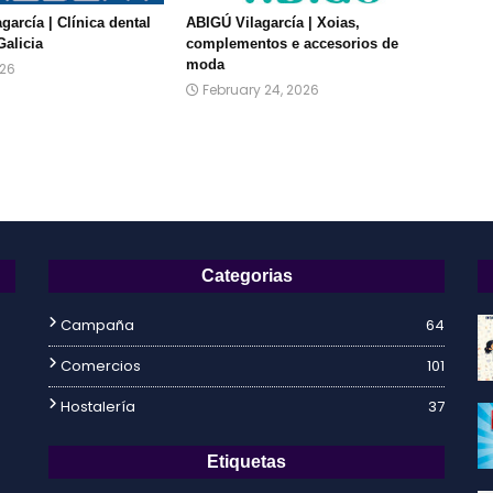
agarcía | Clínica dental
ABIGÚ Vilagarcía | Xoias,
Galicia
complementos e accesorios de
moda
026
February 24, 2026
Categorias
Campaña
64
Comercios
101
Hostalería
37
Etiquetas