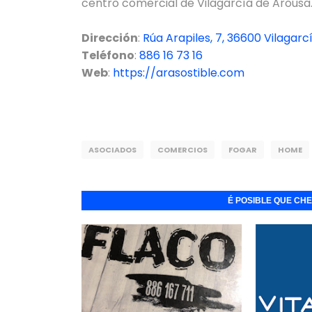
centro comercial de Vilagarcía de Arousa
Dirección
:
Rúa Arapiles, 7, 36600 Vilagar
Teléfono
:
886 16 73 16
Web
:
https://arasostible.com
ASOCIADOS
COMERCIOS
FOGAR
HOME
É POSIBLE QUE CH