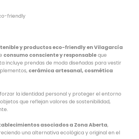
o-friendly
enible y productos eco-friendly en Vilagarcía
de
consumo consciente y responsable
que
erta incluye prendas de moda diseñadas para vestir
mplementos,
cerámica artesanal, cosmética
eforzar la identidad personal y proteger el entorno
objetos que reflejan valores de sostenibilidad,
nte.
stablecimientos asociados a Zona Aberta
,
ciendo una alternativa ecológica y original en el